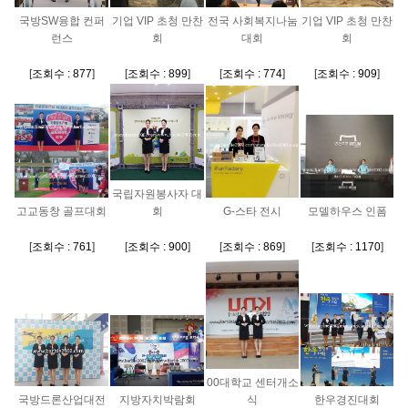
국방SW융합 컨퍼
기업 VIP 초청 만찬
전국 사회복지나눔
기업 VIP 초청 만찬
런스
회
대회
회
[
조회수 : 877
]
[
조회수 : 899
]
[
조회수 : 774
]
[
조회수 : 909
]
국립자원봉사자 대
고교동창 골프대회
회
G-스타 전시
모델하우스 인폼
[
조회수 : 761
]
[
조회수 : 900
]
[
조회수 : 869
]
[
조회수 : 1170
]
00대학교 센터개소
국방드론산업대전
지방자치박람회
식
한우경진대회