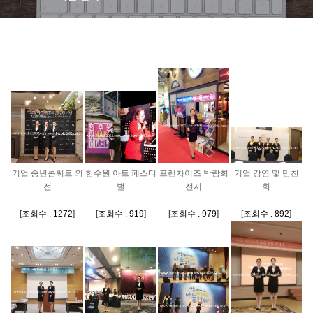
기업 송년콘써트 의
한수원 아트 페스티
프랜차이즈 박람회
기업 강연 및 만찬
전
벌
전시
회
[
조회수 : 1272
]
[
조회수 : 919
]
[
조회수 : 979
]
[
조회수 : 892
]