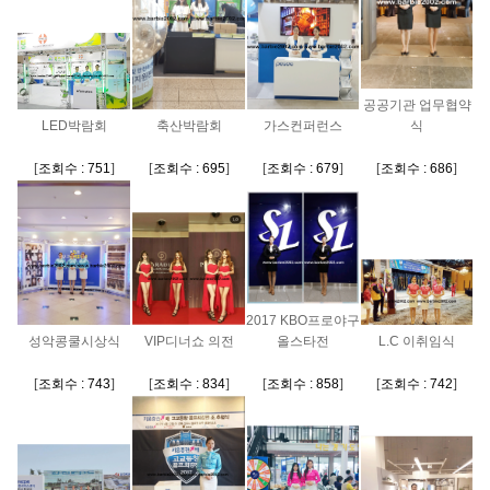
공공기관 업무협약
LED박람회
축산박람회
가스컨퍼런스
식
[
조회수 : 751
]
[
조회수 : 695
]
[
조회수 : 679
]
[
조회수 : 686
]
2017 KBO프로야구
성악콩쿨시상식
VIP디너쇼 의전
올스타전
L.C 이취임식
[
조회수 : 743
]
[
조회수 : 834
]
[
조회수 : 858
]
[
조회수 : 742
]