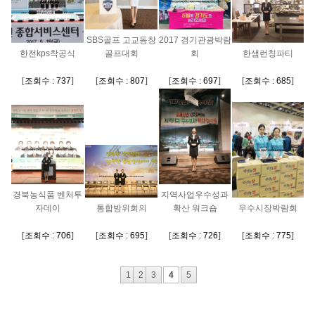
SBS골프 고교동창
2017 경기관광박람
한전kps착공식
골프대회
회
한샘런칭파티
[
조회수 : 737
]
[
조회수 : 807
]
[
조회수 : 697
]
[
조회수 : 685
]
경북농식품 벤처투
지역사업우수성과
자데이
통합방위회의
확산 워크숍
우수시장박람회
[
조회수 : 706
]
[
조회수 : 695
]
[
조회수 : 726
]
[
조회수 : 775
]
1
2
3
4
5