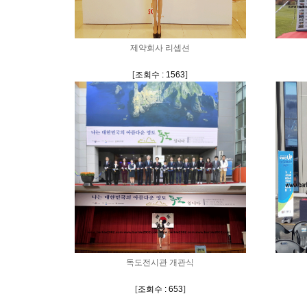
제약회사 리셉션
[
조회수 : 1563
]
독도전시관 개관식
[
조회수 : 653
]