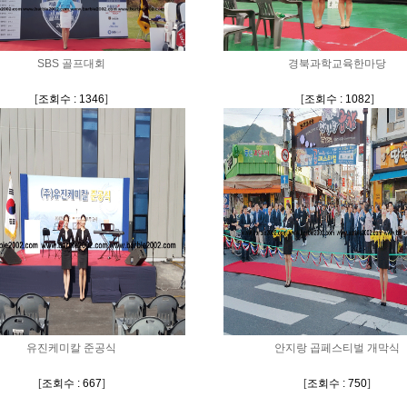
SBS 골프대회
경북과학교육한마당
[
조회수 : 1346
]
[
조회수 : 1082
]
유진케미칼 준공식
안지랑 곱페스티벌 개막식
[
조회수 : 667
]
[
조회수 : 750
]