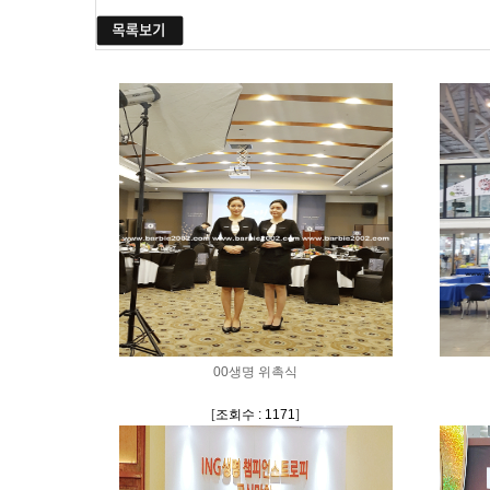
00생명 위촉식
[
조회수 : 1171
]