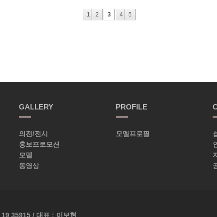
1
2
3
4
5
GALLERY
PROFILE
의전/전시
모델프로필
홍보프로모션
모델
동영상
 19 35915 / 대표 : 이보현