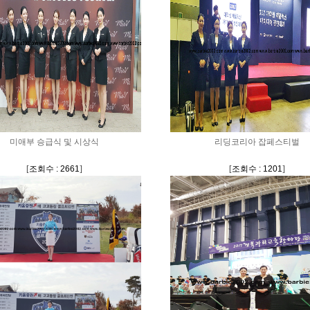
미애부 승급식 및 시상식
리딩코리아 잡페스티벌
[
조회수 : 2661
]
[
조회수 : 1201
]