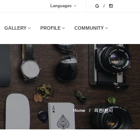
Languages
GALLERY
PROFILE
COMMUNITY
Home
의전/전시